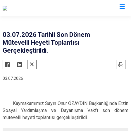
Hatay
03.07.2026 Tarihli Son Dönem
Mütevelli Heyeti Toplantısı
Altınözü
Reyhanlı
Gerçekleştirildi.
Belen
Samandağ
Dörtyol
Yayladağı
Erzin
Payas
03.07.2026
Hassa
Arsuz
İskenderun
Antakya
Kırıkhan
Defne
Kaymakamımız Sayın Onur ÖZAYDIN Başkanlığında Erzin
Kumlu
Sosyal Yardımlaşma ve Dayanışma Vakfı son dönem
mütevelli heyeti toplantısı gerçekleştirildi.