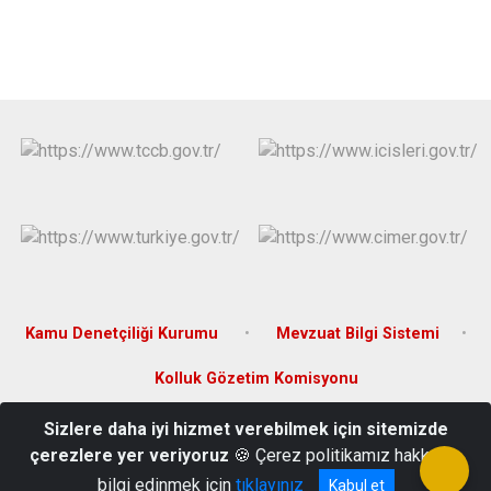
Kamu Denetçiliği Kurumu
Mevzuat Bilgi Sistemi
Kolluk Gözetim Komisyonu
Sizlere daha iyi hizmet verebilmek için sitemizde
İsalı Mah. Şehit Ali Gaffar Okkan Cad. No: 1 Erzin/HATAY
çerezlere yer veriyoruz
🍪 Çerez politikamız hakkında
Tel: 0326 681 51 67 Fax: 0326 681 74 72
bilgi edinmek için
tıklayınız
Kabul et