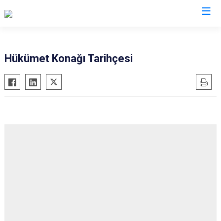
Hatay
Hükümet Konağı Tarihçesi
Altınözü
Reyhanlı
Belen
Samandağ
Dörtyol
Yayladağı
Erzin
Payas
Hassa
Arsuz
İskenderun
Antakya
Kırıkhan
Defne
Kumlu