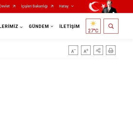
Devlet
İçişleri Bakanlığı
Hatay
LERİMİZ
GÜNDEM
İLETİŞİM
27
°C
Reyhanlı
Samandağ
Yayladağı
Payas
Arsuz