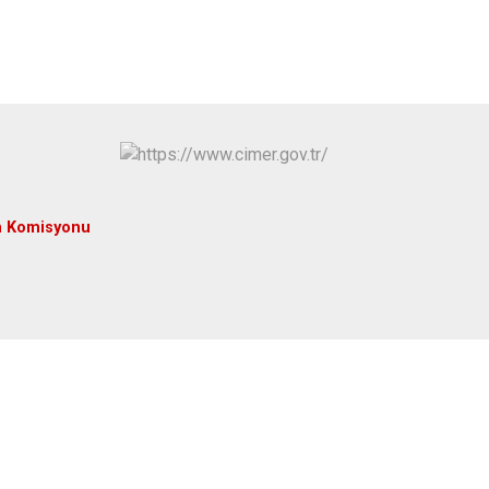
Antakya
Defne
m Komisyonu