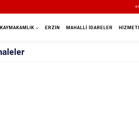
e-
KAYMAKAMLIK
ERZİN
MAHALLİ İDARELER
HİZMET
Hatay
aleler
Altınözü
Belen
Dörtyol
Erzin
Hassa