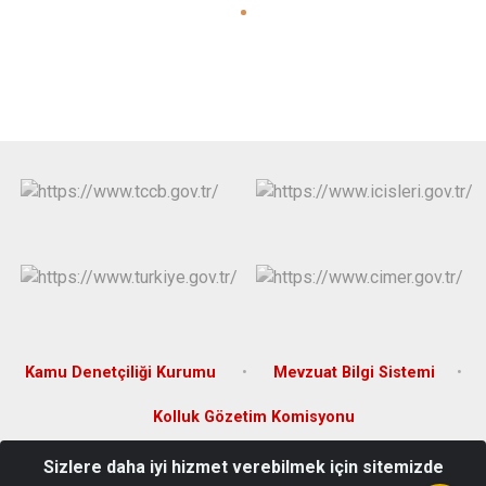
Kamu Denetçiliği Kurumu
Mevzuat Bilgi Sistemi
Kolluk Gözetim Komisyonu
Sizlere daha iyi hizmet verebilmek için sitemizde
İsalı Mah. Şehit Ali Gaffar Okkan Cad. No: 1 Erzin/HATAY