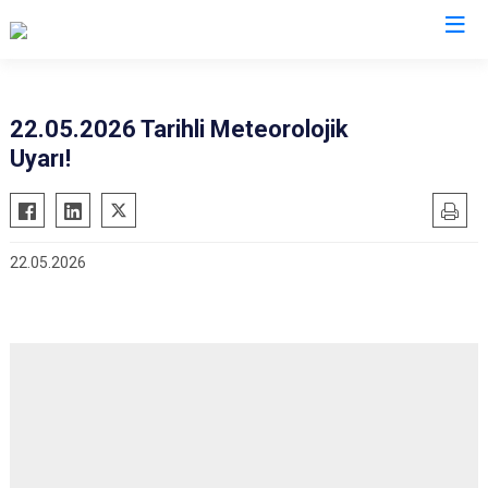
Hatay
22.05.2026 Tarihli Meteorolojik
Uyarı!
Altınözü
Reyhanlı
Belen
Samandağ
Dörtyol
Yayladağı
22.05.2026
Erzin
Payas
Hassa
Arsuz
İskenderun
Antakya
Kırıkhan
Defne
Kumlu