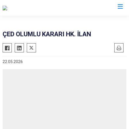
Hatay
ÇED OLUMLU KARARI HK. İLAN
Altınözü
Reyhanlı
Belen
Samandağ
22.05.2026
Dörtyol
Yayladağı
Erzin
Payas
Hassa
Arsuz
İskenderun
Antakya
Kırıkhan
Defne
Kumlu