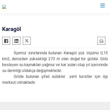
Hatay
Karagöl
Altınözü
Reyhanlı
Belen
Samandağ
İlçemiz sınırlarında bulunan Karagöl yüz ölçümü 0,15
Dörtyol
Yayladağı
km2, denizden yüksekliği 273 m olan doğal bir göldür. Gölü
Erzin
Payas
besleyen su kaynakları yağmur ve kar suları olup yıl içerisinde
Hassa
Arsuz
su derinliği oldukça değişmektedir.
Gölde bulunan şifalı sülükler yerli turistler için ilgi
İskenderun
Antakya
merkezi olmaktadır.
Kırıkhan
Defne
Kumlu