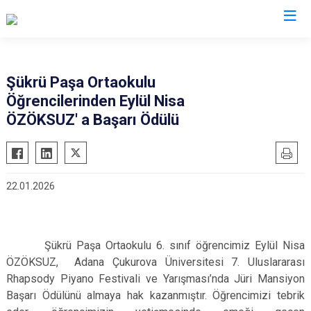
Hatay
Şükrü Paşa Ortaokulu
Öğrencilerinden Eylül Nisa
Altınözü
Reyhanlı
ÖZÖKSUZ' a Başarı Ödülü
Belen
Samandağ
Dörtyol
Yayladağı
Erzin
Payas
22.01.2026
Hassa
Arsuz
İskenderun
Antakya
Kırıkhan
Defne
Şükrü Paşa Ortaokulu 6. sınıf öğrencimiz Eylül Nisa
Kumlu
ÖZÖKSUZ, Adana Çukurova Üniversitesi 7. Uluslararası
Rhapsody Piyano Festivali ve Yarışması’nda Jüri Mansiyon
Başarı Ödülünü almaya hak kazanmıştır. Öğrencimizi tebrik