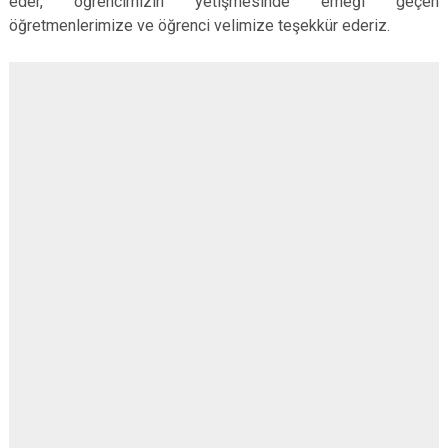
eder, öğrencimizin yetişmesinde emeği geçen
öğretmenlerimize ve öğrenci velimize teşekkür ederiz.